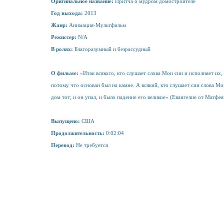
Оригинальное название:
Притча о мудром домостроителе
Год выхода:
2013
Жанр:
Анимация-Мультфильм
Режиссер:
N/A
В ролях:
Благоразумный и безрассудный
О фильме:
«Итак всякого, кто слушает слова Мои сии и исполняет их,
потому что основан был на камне. А всякий, кто слушает сии слова Мо
дом тот; и он упал, и было падение его великое» (Евангелие от Матфея
Выпущено:
США
Продолжительность:
0:02:04
Перевод:
Не требуется