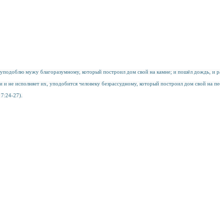
 уподоблю мужу благоразумному, который построил дом свой на камне; и пошёл дождь, и раз
и и не исполняет их, уподобится человеку безрассудному, который построил дом свой на пес
 7:24-27).