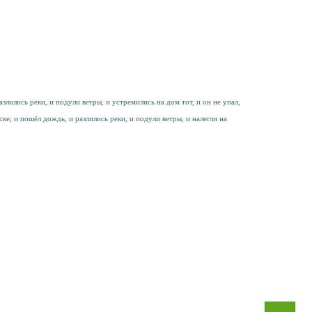
лились реки, и подули ветры, и устремились на дом тот, и он не упал,
ке; и пошёл дождь, и разлились реки, и подули ветры, и налегли на