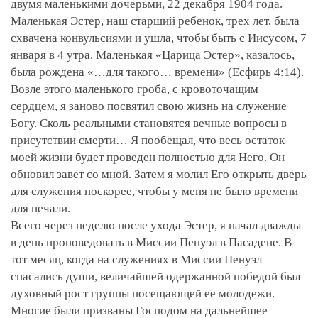
двумя маленькими дочерьми, 22 декабря 1904 года.
Маленькая Эстер, наш старший ребенок, трех лет, была
схвачена конвульсиями и ушла, чтобы быть с Иисусом, 7
января в 4 утра. Маленькая «Царица Эстер», казалось,
была рождена «…для такого… времени» (Есфирь 4:14).
Возле этого маленького гроба, с кровоточащим
сердцем, я заново посвятил свою жизнь на служение
Богу. Сколь реальными становятся вечные вопросы в
присутствии смерти… Я пообещал, что весь остаток
моей жизни будет проведен полностью для Него. Он
обновил завет со мной. Затем я молил Его открыть дверь
для служения поскорее, чтобы у меня не было времени
для печали.
Всего через неделю после ухода Эстер, я начал дважды
в день проповедовать в Миссии Пенуэл в Пасадене. В
тот месяц, когда на служениях в Миссии Пенуэл
спасались души, величайшей одержанной победой был
духовный рост группы посещающей ее молодежи.
Многие были призваны Господом на дальнейшее