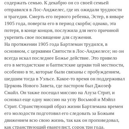
содержать семью. К декабрю он со своей семьей
отправился в Лос-Анджелес, где их ожидали трудности
и трагедия. Смерть его первого ребенка, Эстер, в январе
1905 года, повергла его в период скорби; однако, эта
потеря, в конце концов, послужила для него причиной
укрепить свое посвящение для служения.
На протяжении 1905 года Бартлеман трудился, в
основном, с церквями Святости в Лос-Анджелесе; но он
всегда искал последнее Божье действие. Это привело
его в методистские и баптистские церкви той местности,
особенно в те, которые были связаны с пробуждением,
шедшим тогда в Уэльсе. Какое-то время он поддерживал
Церковь Нового Завета, где пастором был Джозеф
Смайл. Он также посещал миссию на Азуза Стрит, и
основал еще одну миссию на углу Восьмой и Мэйпл
Стрит. Странствующий образ жизни Бартлемана времен
его молодости подготовил его следовать за Божьим
движением всю свою жизнь, так как он проповедовал,
как странствующий евангелист, сорок три года.