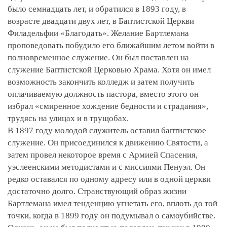
было семнадцать лет, и обратился в 1893 году, в
возрасте двадцати двух лет, в Баптистской Церкви
Филадельфии «Благодать». Желание Бартлемана
проповедовать побудило его ближайшим летом войти в
полновременное служение. Он был поставлен на
служение Баптистской Церковью Храма. Хотя он имел
возможность закончить колледж и затем получить
оплачиваемую должность пастора, вместо этого он
избрал «смиренное хождение бедности и страдания»,
трудясь на улицах и в трущобах.
В 1897 году молодой служитель оставил баптистское
служение. Он присоединился к движению Святости, а
затем провел некоторое время с Армией Спасения,
уэслеенскими методистами и с миссиями Пенуэл. Он
редко оставался по одному адресу или в одной церкви
достаточно долго. Странствующий образ жизни
Бартлемана имел тенденцию угнетать его, вплоть до той
точки, когда в 1899 году он подумывал о самоубийстве.