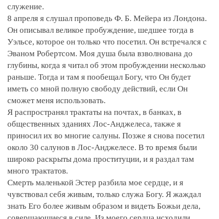
служение.
8 апреля я слушал проповедь Ф. Б. Мейера из Лондона.
Он описывал великое пробуждение, шедшее тогда в
Уэльсе, которое он только что посетил. Он встречался с
Эваном Робертсом. Моя душа была взволнована до
глубины, когда я читал об этом пробуждении несколько
раньше. Тогда и там я пообещал Богу, что Он будет
иметь со мной полную свободу действий, если Он
сможет меня использовать.
Я распространял трактаты на почтах, в банках, в
общественных зданиях Лос-Анджелеса, также я
приносил их во многие салуны. Позже я снова посетил
около 30 салунов в Лос-Анджелесе. В то время были
широко раскрыты дома проституции, и я раздал там
много трактатов.
Смерть маленькой Эстер разбила мое сердце, и я
чувствовал себя живым, только служа Богу. Я жаждал
знать Его более живым образом и видеть Божьи дела,
совершающиеся в силе. Из моего сердца исходили