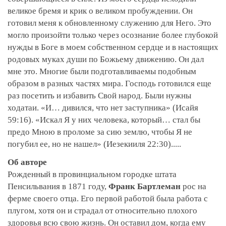
великое бремя и крик о великом пробуждении. Он
готовил меня к обновленному служению для Него. Это
могло произойти только через осознание более глубокой
нужды в Боге в моем собственном сердце и в настоящих
родовых муках души по Божьему движению. Он дал
мне это. Многие были подготавливаемы подобным
образом в разных частях мира. Господь готовился еще
раз посетить и избавить Свой народ. Были нужны
ходатаи. «И… дивился, что нет заступника» (Исайя
59:16). «Искал Я у них человека, который… стал бы
предо Мною в проломе за сию землю, чтобы Я не
погубил ее, но не нашел» (Иезекииля 22:30).....
Об авторе
Рожденный в провинциальном городке штата
Пенсильвания в 1871 году,
Франк Бартлеман
рос на
ферме своего отца. Его первой работой была работа с
плугом, хотя он и страдал от относительно плохого
здоровья всю свою жизнь. Он оставил дом, когда ему