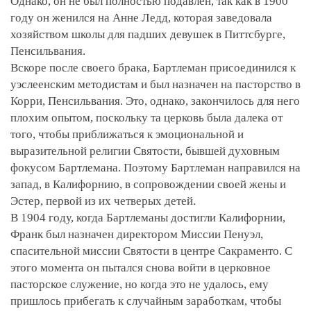
Однако, он не был полностью подавлен, так как в 1900
году он женился на Анне Ледд, которая заведовала
хозяйством школы для падших девушек в Питтсбурге,
Пенсильвания.
Вскоре после своего брака, Бартлеман присоединился к
уэслеенским методистам и был назначен на пасторство в
Корри, Пенсильвания. Это, однако, закончилось для него
плохим опытом, поскольку та церковь была далека от
того, чтобы приближаться к эмоциональной и
выразительной религии Святости, бывшей духовным
фокусом Бартлемана. Поэтому Бартлеман направился на
запад, в Калифорнию, в сопровождении своей жены и
Эстер, первой из их четверых детей.
В 1904 году, когда Бартлеманы достигли Калифорнии,
Франк был назначен директором Миссии Пенуэл,
спасительной миссии Святости в центре Сакраменто. С
этого момента он пытался снова войти в церковное
пасторское служение, но когда это не удалось, ему
пришлось прибегать к случайным заработкам, чтобы