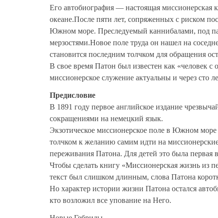
Его автобиография — настоящая миссионерская к
океане.После пяти лет, сопряженных с риском п
Южном море. Преследуемый каннибалами, под па
мерзостями.Новое поле труда он нашел на сосед
становится последним толчком для обращения ос
В свое время Патон был известен как «человек 
миссионерское служение актуальны и через сто ле
Предисловие
В 1891 году первое английское издание чрезвыч
сокращениями на немецкий язык.
Экзотическое миссионерское поле в Южном море 
толчком к желанию самим идти на миссионерски
переживания Патона. Для детей это была первая 
Чтобы сделать книгу «Миссионерская жизнь из пе
текст был слишком длинным, слова Патона коротк
Но характер истории жизни Патона остался авто
кто возложил все упование на Него.
Новые Гебриды