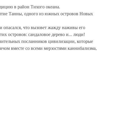
дицию в район Тихого океана.
крытие Танны, одного из южных островов Новых
 и опасался, что вызовет жажду наживы его
их островов: сандаловое дерево и... люди!
мнительных посланников цивилизации, которые
ичом вместе со всеми мерзостями каннибализма,