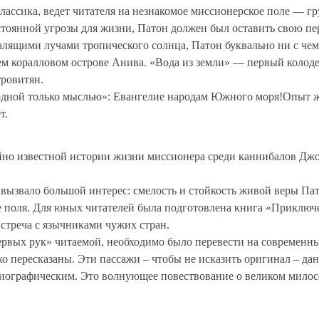
лассика, ведет читателя на незнакомое миссионерское поле — г
остоянной угрозы для жизни, Патон должен был оставить свою п
лящими лучами тропического солнца, Патон буквально ни с чем
нем коралловом острове Анива. «Вода из земли» — первый коло
тровитян.
с одной только мыслью»: Евангелие народам Южного моря!Опыт ж
т.
айно известной истории жизни миссионера среди каннибалов Дж
вызвало большой интерес: смелость и стойкость живой веры П
е поля. Для юных читателей была подготовлена книга «Приключ
встреча с язычниками чужих стран.
рвых рук» читаемой, необходимо было перевести на современный
о пересказаны. Эти пассажи – чтобы не исказить оригинал – да
биографическим. Это волнующее повествование о великом милосе