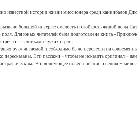
айно известной истории жизни миссионера среди каннибалов Дж
вызвало большой интерес: смелость и стойкость живой веры П
е поля. Для юных читателей была подготовлена книга «Приключ
встреча с язычниками чужих стран.
рвых рук» читаемой, необходимо было перевести на современный
о пересказаны. Эти пассажи – чтобы не исказить оригинал – да
биографическим. Это волнующее повествование о великом милосе