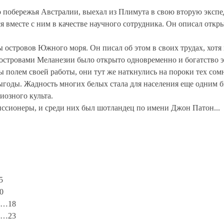
о побережья Австралии, выехал из Плимута в свою вторую экспе
я вместе с ним в качестве научного сотрудника. Он описал от
ы островов Южного моря. Он писал об этом в своих трудах, хотя
островами Меланезии было открыто одновременно и богатство эт
 полем своей работы, они тут же наткнулись на пороки тех со
ыгоды. Жадность многих белых стала для населения еще одним б
озного культа.
ссионеры, и среди них был шотландец по имени Джон Патон...
5
0
……18
……23