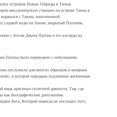
руппу островов Новые Гебриды в Тихом
ервую миссионерскую станцию на острове Танна в
 вырвался с Танны, наполненной
дец сладкой воды на Аниве, вырытый Патоном,
изни с Богом Джона Патона и его взгляды на
она Патона было переведено с небольшими
атона послужили для многих образцом и мощным
ения», в которой переданы подлинные жизненные
 язык оригинал столетней давности. Там, где
ны как биографические дополнения.
рдии Бога, Который никогда не постыдит того,