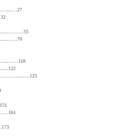
….....…27
…32
…….....………55
....……79
….....……118
...…122
е…………….....….125
8
151
..……161
…173