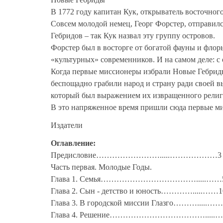
В 1772 году капитан Кук, открыватель восточног
Совсем молодой немец, Георг Форстер, отправилс
Гебридов – так Кук назвал эту группу островов.
Форстер был в восторге от богатой фауны и флор
«культурных» современников. И на самом деле: с 
Когда первые миссионеры избрали Новые Гебриды
беспощадно грабили народ и страну ради своей в
который был выражением их извращенного религи
В это напряженное время пришли сюда первые ми
Издатели
Оглавление:
Предисловие…………………….....………………3
Часть первая. Молодые Годы.
Глава 1. Семья……………………………….....……
Глава 2. Сын - детство и юность………….....……1
Глава 3. В городской миссии Глазго……….....…
Глава 4. Решение……………………………….....