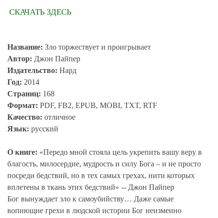
СКАЧАТЬ ЗДЕСЬ
Название:
Зло торжествует и проигрывает
Автор:
Джон Пайпер
Издательство:
Нард
Год:
2014
Страниц:
168
Формат:
PDF, FB2, EPUB, MOBI, TXT, RTF
Качество:
отличное
Язык:
русский
О книге:
«Передо мной стояла цель укрепить вашу веру в
благость, милосердие, мудрость и силу Бога – и не просто
посреди бедствий, но в тех самых грехах, нити которых
вплетены в ткань этих бедствий» -- Джон Пайпер
Бог вынуждает зло к самоубийству… Даже самые
вопиющие грехи в людской истории Бог неизменно