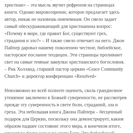
христиан» – эта мысль звучит рефреном на страницах
книги. Однако мировоззрение, которое предлагает здесь
автор, никак не назовешь никчемным. Он смело задает
самый обескураживающий для христианина вопрос:
«Почему в мире, где правит Бог, существуют грех,
страдания и зло?» – И также смело отвечает на него. Джон
Пайпер даровал нашему поколению честное, библейское,
пасторское послание теодицеи. Эти страницы проливают
свет на самые темные закоулки христианского богословия.
– Рик Холланд, старший пастор церкви «Grace Community
Church» и директор конференции «Resolved»
Невозможно во всей полноте оценить, сколь грандиозное
утешение заключено в Божьей суверенности, не рассмотрев
прежде эту суверенность в свете боли, страданий, зла и
греха. Эта небольшая книга Джона Пайпера – бесценный
подарок для Церкви, поскольку она демонстрирует, каким
образом падшее состояние этого мира, в конечном итоге,