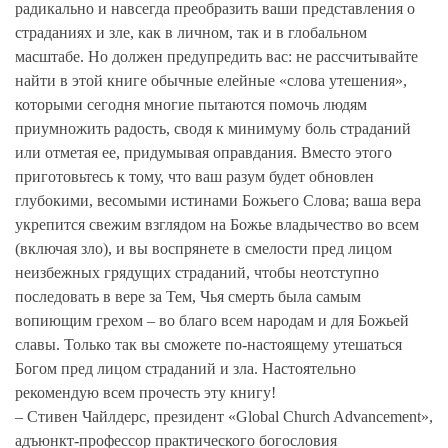
радикально и навсегда преобразить ваши представления о
страданиях и зле, как в личном, так и в глобальном
масштабе. Но должен предупредить вас: не рассчитывайте
найти в этой книге обычные елейные «слова утешения»,
которыми сегодня многие пытаются помочь людям
приумножить радость, сводя к минимуму боль страданий
или отметая ее, придумывая оправдания. Вместо этого
приготовьтесь к тому, что ваш разум будет обновлен
глубокими, весомыми истинами Божьего Слова; ваша вера
укрепится свежим взглядом на Божье владычество во всем
(включая зло), и вы воспрянете в смелости пред лицом
неизбежных грядущих страданий, чтобы неотступно
последовать в вере за Тем, Чья смерть была самым
вопиющим грехом – во благо всем народам и для Божьей
славы. Только так вы сможете по-настоящему утешаться
Богом пред лицом страданий и зла. Настоятельно
рекомендую всем прочесть эту книгу!
– Стивен Чайлдерс, президент «Global Church Advancement»,
адъюнкт-профессор практического богословия