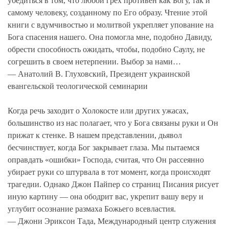
убедиться в том, что любой грех противен как Богу, так и
самому человеку, созданному по Его образу. Чтение этой
книги с вдумчивостью и молитвой укрепляет упование на
Бога спасения нашего. Она помогла мне, подобно Давиду,
обрести способность ожидать, чтобы, подобно Саулу, не
согрешить в своем нетерпении. Выбор за нами…
— Анатолий В. Глуховский, Президент украинской
евангельской теологической семинарии
Когда речь заходит о Холокосте или других ужасах,
большинство из нас полагает, что у Бога связаны руки и Он
прижат к стенке. В нашем представлении, дьявол
бесчинствует, когда Бог закрывает глаза. Мы пытаемся
оправдать «ошибки» Господа, считая, что Он рассеянно
убирает руки со штурвала в тот момент, когда происходят
трагедии. Однако Джон Пайпер со страниц Писания рисует
иную картину — она ободрит вас, укрепит вашу веру и
углубит осознание размаха Божьего всевластия.
— Джони Эриксон Тада, Международный центр служения