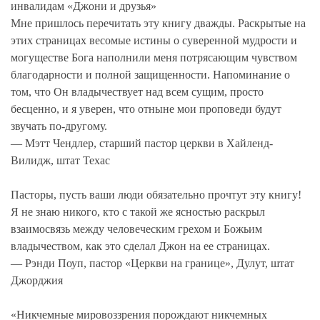
инвалидам «Джони и друзья»
Мне пришлось перечитать эту книгу дважды. Раскрытые на
этих страницах весомые истины о суверенной мудрости и
могуществе Бога наполнили меня потрясающим чувством
благодарности и полной защищенности. Напоминание о
том, что Он владычествует над всем сущим, просто
бесценно, и я уверен, что отныне мои проповеди будут
звучать по-другому.
— Мэтт Чендлер, старший пастор церкви в Хайленд-
Вилидж, штат Техас
Пасторы, пусть ваши люди обязательно прочтут эту книгу!
Я не знаю никого, кто с такой же ясностью раскрыл
взаимосвязь между человеческим грехом и Божьим
владычеством, как это сделал Джон на ее страницах.
— Рэнди Поуп, пастор «Церкви на границе», Дулут, штат
Джорджия
«Никчемные мировоззрения порождают никчемных