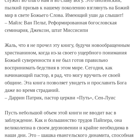
служит во благо нам и во славу Богу. Это библейский,
пылкий призыв к нашему поколению взглянуть на Божий
мир в свете Божьего Слова. Имеющий уши да слышит!
– Майлс Ван Пельт, Реформированная богословская
семинария, Джексон, штат Миссисипи
Жаль, что я не прочел эту книгу, будучи новообращенным
христианином, когда из-за своего ущербного понимания
Божьей суверенности я не был готов правильно
воспринимать бедствия в этом мире. Сегодня, как
начинающий пастор, я рад, что могу вручить ее своей
общине. Эта книга позволяет увидеть и прославить Бога
даже во время страданий.
– Даррин Патрик, пастор церкви «Путь», Сен-Луис
Пусть небольшой объем этой книги не вводит вас в
заблуждение. Как и большинство трудов Пайпера, она
великолепна в своем дерзновении и крайне необходима в
наши дни. Это – шашка евангельского динамита, способная