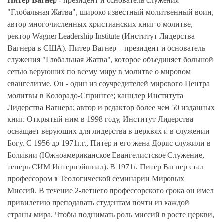
Питер Вагнер
- президент и основатель служения
"Глобальная Жатва", широко известный молитвенный воин,
автор многочисленных христианских книг о молитве,
ректор Wagner Leadership Institute (Институт Лидерства
Вагнера в США). Питер Вагнер – президент и основатель
служения "Глобальная Жатва", которое объединяет большой
сетью верующих по всему миру в молитве о мировом
евангелизме. Он - один из соучредителей мирового Центра
молитвы в Колорадо-Спрингсе; канцлер Института
Лидерства Вагнера; автор и редактор более чем 50 изданных
книг. Открытый ним в 1998 году, Институт Лидерства
оснащает верующих для лидерства в церквях и в служении
Богу. С 1956 до 1971г.г., Питер и его жена Дорис служили в
Боливии (Южноамериканское Евангелистское Служение,
теперь СИМ Интернэйшнал). В 1971г. Питер Вагнер стал
профессором в Теологической семинарии Мировых
Миссий. В течение 2-летнего профессорского срока он имел
привилегию преподавать студентам почти из каждой
страны мира. Чтобы поднимать роль миссий в росте церкви,