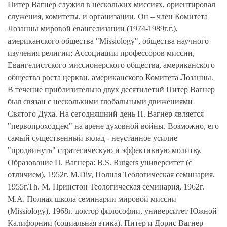
Питер Вагнер служил в нескольких миссиях, ориентировал
служения, комитеты, и организации. Он – член Комитета
Лозанны мировой евангелизации (1974-1989г.г.),
американского общества "Missiology", общества научного
изучения религии; Ассоциации профессоров миссии,
Евангелистского миссионерского общества, американского
общества роста церкви, американского Комитета Лозанны.
В течение приблизительно двух десятилетий Питер Вагнер
был связан с несколькими глобальными движениями
Святого Духа. На сегодняшний день П. Вагнер является
"первопроходцем" на арене духовной войны. Возможно, его
самый существенный вклад - неустанное усилие
"продвинуть" стратегическую и эффективную молитву.
Образование П. Вагнера: B.S. Rutgers университет (с
отличием), 1952г. M.Div, Полная Теологическая семинария,
1955г.Th. М. Принстон Теологическая семинария, 1962г.
M.A. Полная школа семинарии мировой миссии
(Missiology), 1968г. доктор философии, университет Южной
Калифорнии (социальная этика). Питер и Дорис Вагнер