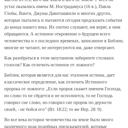
устах оказались имена М. Нострадамуса (16 в.), Павла
Глобы, Ванги, Джуны Давиташвили и многих других,
которые пытались и пытаются сегодня предсказать события
до конца нашего века. Их охотно слушают, им верят, к ним
обращаются. А истинное откровение о будущем всего
человечества и о последних временах, записанное в Библии,
многие не читают, не интересуются им, даже отвергают.
Как разобраться в этом запутанном лабиринте стольких
голосов? Как отличить истинное от ложного?
Библия, которая является для нас эталоном истины, дает
классическое определение, как отличить Истинного
пророка от ложного: „Если пророк скажет именем Господа,
но слово то не сбудется и не исполнится, то не Господь
говорил сие слово, но говорил сие пророк по дерзости
своей, - не бойся его” (Вт. 18:22; то же Иер. 28: 9).
Во все века истории человечества на земле было много
различного рода подобных предсказателей, которые