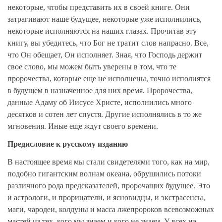
некоторые, чтобы представить их в своей книге. Они
затрагивают наше будущее, некоторые уже исполнились,
некоторые исполняются на наших глазах. Прочитав эту
книгу, вы убедитесь, что Бог не тратит слов напрасно. Все,
что Он обещает, Он исполняет. Зная, что Господь держит
свое слово, мы можем быть уверены в том, что те
пророчества, которые еще не исполнены, точно исполнятся
в будущем в назначенное для них время. Пророчества,
данные Адаму об Иисусе Христе, исполнились много
десятков и сотен лет спустя. Другие исполнялись в то же
мгновения. Иные еще ждут своего времени.
Предисловие к русскому изданию
В настоящее время мы стали свидетелями того, как на мир,
подобно гигантским волнам океана, обрушились потоки
различного рода предсказателей, пророчащих будущее. Это
и астрологи, и прорицатели, и ясновидцы, и экстрасенсы,
маги, чародеи, колдуны и масса лжепророков всевозможных
мастей из тех, кого мы знаем и кого не знаем. У всех на