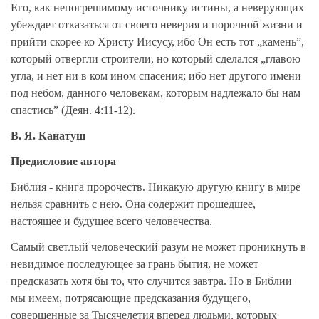
Его, как непогрешимому источнику истины, а неверующих
убеждает отказаться от своего неверия и порочной жизни и
прийти скорее ко Христу Иисусу, ибо Он есть тот „камень”,
который отвергли строители, но который сделался „главою
угла, и нет ни в ком ином спасения; ибо нет другого имени
под небом, данного человекам, которым надлежало бы нам
спастись” (Деян. 4:11-12).
В. Я. Канатуш
Предисловие автора
Библия - книга пророчеств. Никакую другую книгу в мире
нельзя сравнить с нею. Она содержит прошедшее,
настоящее и будущее всего человечества.
Самый светлый человеческий разум не может проникнуть в
невидимое последующее за грань бытия, не может
предсказать хотя бы то, что случится завтра. Но в Библии
мы имеем, потрясающие предсказания будущего,
совершенные за Тысячелетия вперед людьми, которых