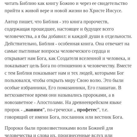
читать Библию как книгу Божию и через ее свидетельство
прийти к живой вере и новой жизни во Христе Иисусе.
Автор пишет, что Библия - это книга пророчеств,
содержащая прошедшее, настоящее и будущее всего
человечества, а я бы добавил: и каждой души в отдельности.
Действительно, Библия - особенная книга. Она отвечает на
самые пытливые вопросы человеческого сердца и
открывает нам Бога, как Создателя вселенной и человека, и
показывает цель Бога по отношению к человечеству. Вместе
с тем Библия показывает нам и тех людей, которыми Бог
пользовался, чтобы открыть миру Свою волю. Это были
особые избранники, Его помазанники, Его глашатаи. В
ветхозаветное время они назывались пророками, а в
новозаветное - Апостолами. На древнееврейском языке
пророк - „
навиим
”, по-гречески „
профетес
”, т.е.
говорящий от имени Бога, посланник или вестник Бога.
Пророки были провозвестниками воли Божией для
человечества и слова их, произнесенные вслух или