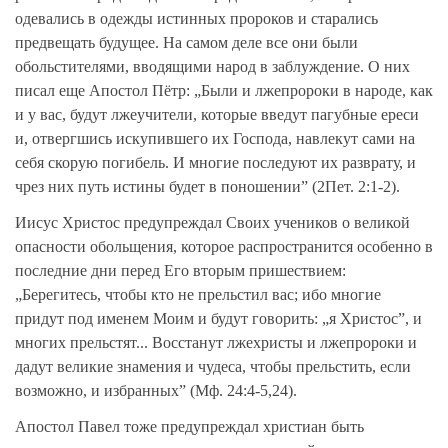
одевались в одежды истинных пророков и старались
предвещать будущее. На самом деле все они были
обольстителями, вводящими народ в заблуждение. О них
писал еще Апостол Пётр: „Были и лжепророки в народе, как
и у вас, будут лжеучители, которые введут пагубные ереси
и, отвергшись искупившего их Господа, навлекут сами на
себя скорую погибель. И многие последуют их разврату, и
чрез них путь истины будет в поношении” (2Пет. 2:1-2).
Иисус Христос предупреждал Своих учеников о великой
опасности обольщения, которое распространится особенно в
последние дни перед Его вторым пришествием:
„Берегитесь, чтобы кто не прельстил вас; ибо многие
придут под именем Моим и будут говорить: „я Христос”, и
многих прельстят... Восстанут лжехристы и лжепророки и
дадут великие знамения и чудеса, чтобы прельстить, если
возможно, и избранных” (Мф. 24:4-5,24).
Апостол Павел тоже предупреждал христиан быть