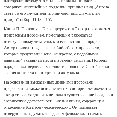
настороже, потому что сатана - гениальный мастер
совершать искуснейшие подделки, принимая вид „Ангела
света”, а его служители „принимают вид служителей
правды” (2Кор. 11:13—15).
Книга П. Поповича „Голос пророчеств ” как раз и является
прекрасным пособием, помогающим разобраться
неискушенному читателю, кто есть истинный пророк.
Автор приводит ряд важных библейских пророчеств,
которые предсказаны ясно, конкретно, с подобными
данными^ указанием места и времени действия. История
народов подтвердила их точное исполнение. С этой точки
зрения книга эта и интересна и актуальна.
На основании высказанных древними пророками
пророчеств, а также исполнения их в истории человечества
автор старается доказать не только существование Бога, но и
абсолютную достоверность Библии книги, содержащей
откровение Бога роду человеческому. Он призывает
неверующих задуматься над этим феноменом и начать