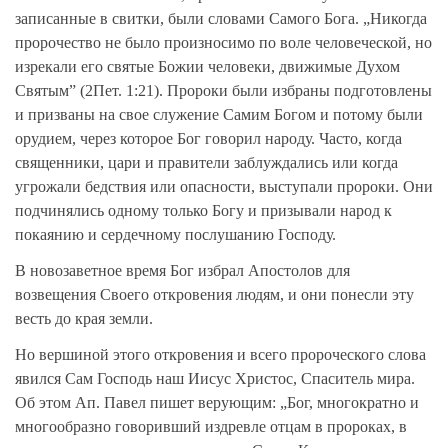
записанные в свитки, были словами Самого Бога. „Никогда
пророчество не было произносимо по воле человеческой, но
изрекали его святые Божии человеки, движимые Духом
Святым” (2Пет. 1:21). Пророки были избраны подготовлены
и призваны на свое служение Самим Богом и потому были
орудием, через которое Бог говорил народу. Часто, когда
священники, цари и правители заблуждались или когда
угрожали бедствия или опасности, выступали пророки. Они
подчинялись одному только Богу и призывали народ к
покаянию и сердечному послушанию Господу.
В новозаветное время Бог избрал Апостолов для
возвещения Своего откровения людям, и они понесли эту
весть до края земли.
Но вершиной этого откровения и всего пророческого слова
явился Сам Господь наш Иисус Христос, Спаситель мира.
Об этом Ап. Павел пишет верующим: „Бог, многократно и
многообразно говоривший издревле отцам в пророках, в