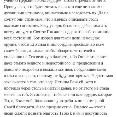
учению Церкви, я всем сердцем готова отречься от него.
Прошу всех, кто будет читать его и кто еще не знаком с
духовными истинами, внимательно исследовать их. Да не
сочтут они странным, что я взялась описывать столь
высокие состояния. Богу угодно было сие, дабы показать
всему миру, что Святое Писание содержит в себе описание
всех состояний. Бог избрал для такой цели немощное
орудие, чтобы Его сила и милосердие просияли во всем
своем блеске, а также, чтобы ободрить читателей к
упованию на Его великую благость, ибо Он не отвергает
даже самого бедного и недостойного. В предисловии я
довольно подробно изложила мотивы, побудившие меня
взяться за перо, и, поэтому, не буду повторяться. Радость моя
заключается в том, что вода Истины Божьей, хотя и
протекла через столь нечистый канал, но от этого не стала
менее чистой. Я согласна, чтобы сие низкое орудие, которое
Ты, о, Боже мой, благоволил употребить по чрезмерной
Своей благодати, было предано огню. Главное — чтобы
люди смогли познать благость Твою к ним и доступность