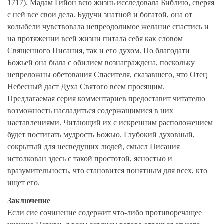
1717). Мадам Гийон всю жизнь исследовала Библию, сверяя
с ней все свои дела. Будучи знатной и богатой, она от
колыбели чувствовала непреодолимое желание спастись и
на протяжении всей жизни питала себя как словом
Священного Писания, так и его духом. По благодати
Божьей она была с обилием вознаграждена, поскольку
непреложны обетования Спасителя, сказавшего, что Отец
Небесный даст Духа Святого всем просящим.
Предлагаемая серия комментариев предоставит читателю
возможность насладиться содержащимися в них
наставлениями. Читающий их с искренним расположением
будет постигать мудрость Божью. Глубокий духовный,
сокрытый для несведущих людей, смысл Писания
истолкован здесь с такой простотой, ясностью и
вразумительность, что становится понятным для всех, кто
ищет его.
Заключение
Если сие сочинение содержит что-либо противоречащее