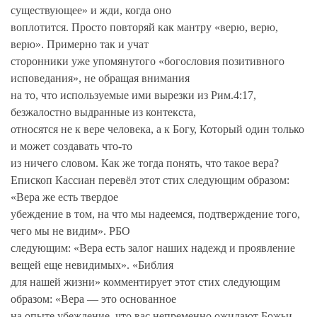
существующее» и жди, когда оно
воплотится. Просто повторяй как мантру «верю, верю,
верю». Примерно так и учат
сторонники уже упомянутого «богословия позитивного
исповедания», не обращая внимания
на то, что используемые ими вырезки из Рим.4:17,
безжалостно выдранные из контекста,
относятся не к вере человека, а к Богу, Который один только
и может создавать что-то
из ничего словом. Как же тогда понять, что такое вера?
Епископ Кассиан перевёл этот стих следующим образом:
«Вера же есть твердое
убеждение в том, на что мы надеемся, подтверждение того,
чего мы не видим». РБО
следующим: «Вера есть залог наших надежд и проявление
вещей еще невидимых». «Библия
для нашей жизни» комментирует этот стих следующим
образом: «Вера — это основанное
на опыте убеждение, что вас непременно ожидают Божьи