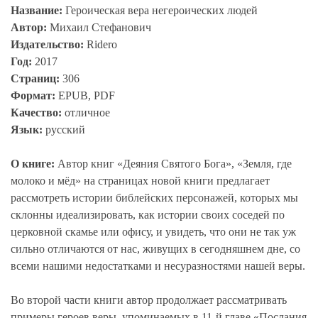
Название:
Героическая вера негероических людей
Автор:
Михаил Стефанович
Издательство:
Ridero
Год:
2017
Страниц:
306
Формат:
EPUB, PDF
Качество:
отличное
Язык:
русский
О книге:
Автор книг «Деяния Святого Бога», «Земля, где
молоко и мёд» на страницах новой книги предлагает
рассмотреть истории библейских персонажей, которых мы
склонны идеализировать, как истории своих соседей по
церковной скамье или офису, и увидеть, что они не так уж
сильно отличаются от нас, живущих в сегодняшнем дне, со
всеми нашими недостатками и несуразностями нашей веры.
Во второй части книги автор продолжает рассматривать
примеры героев веры, упоминаемых в 11-й главе «Послания