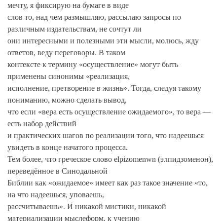
мечту, я фиксирую на бумаге в виде
слов то, над чем размышляю, рассылаю запросы по
различным издательствам, не сочтут ли
они интересными и полезными эти мысли, молюсь, жду
ответов, веду переговоры. В таком
контексте к термину «осуществление» могут быть
применены синонимы «реализация,
исполнение, претворение в жизнь». Тогда, следуя такому
пониманию, можно сделать вывод,
что если «вера есть осуществление ожидаемого», то вера —
есть набор действий
и практических шагов по реализации того, что надеешься
увидеть в конце начатого процесса.
Тем более, что греческое слово elpizomenwn (элпидзоменон),
переведённое в Синодальной
Библии как «ожидаемое» имеет как раз такое значение «то,
на что надеешься, уповаешь,
рассчитываешь». И никакой мистики, никакой
материализации мыслеформ, к учению