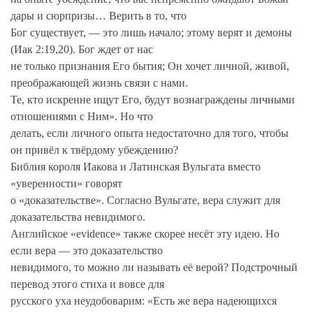
дары и сюрпризы… Верить в то, что
Бог существует, — это лишь начало; этому верят и демоны
(Иак 2:19,20). Бог ждет от нас
не только признания Его бытия; Он хочет личной, живой,
преображающей жизнь связи с нами.
Те, кто искренне ищут Его, будут вознаграждены личными
отношениями с Ним». Но что
делать, если личного опыта недостаточно для того, чтобы
он привёл к твёрдому убеждению?
Библия короля Иакова и Латинская Вульгата вместо
«уверенности» говорят
о «доказательстве». Согласно Вульгате, вера служит для
доказательства невидимого.
Английское «evidence» также скорее несёт эту идею. Но
если вера — это доказательство
невидимого, то можно ли называть её верой? Подстрочный
перевод этого стиха и вовсе для
русского уха неудобоварим: «Есть же вера надеющихся