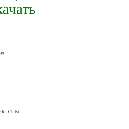
качать
for Christ