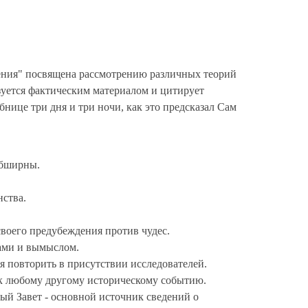
сения" посвящена рассмотрению различных теорий
ьзуется фактическим материалом и цитирует
нице три дня и три ночи, как это предсказал Сам
обширны.
нства.
своего предубеждения против чудес.
ами и вымыслом.
я повторить в присутствии исследователей.
 к любому другому историческому событию.
ый Завет - основной источник сведений о