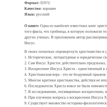
Формат:
DJVU
Качество:
хорошее
Язык:
русский
О книге:
Одна из наиболее известных книг хрис
того факта, что гробница, в которую положили т
других ученых. В приложении автор рассматривает
Иисус.
В своих попытках опровергнуть христианство я 
1. Исторические, литературные и юридические с
2. Сам Иисус Христос действительно предсказал, 
3. Воскресение Иисуса Христа - единственный в 
4. Христианская вера - это не бездумный прыжок в
5. Многие критики христианства, действуя не вп
6. Последователи Христа вовсе не были невеже
7. В исследованиях, посвященных воскресению, н
8. При изучении вопроса о воскресении Иисуса 
9. Существует множество историко-филологически