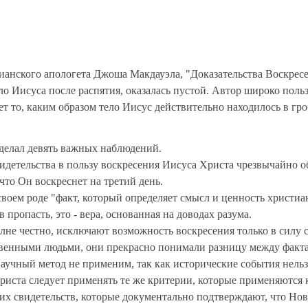
тианского апологета Джоша Макдауэла, "Доказательства Воскре
ело Иисуса после распятия, оказалась пустой. Автор широко пол
 то, каким образом тело Иисус действительно находилось в гроб
сделал девять важных наблюдений.
видетельства в пользу воскресения Иисуса Христа чрезвычайно 
что Он воскреснет на третий день.
своем роде "факт, который определяет смысл и ценность христиа
 пропасть, это - вера, основанная на доводах разума.
олне честно, исключают возможность воскресения только в силу 
ственными людьми, они прекрасно понимали разницу между факт
аучный метод не применим, так как исторические события нельз
Христа следует применять те же критерии, которые применяются
х свидетельств, которые документально подтверждают, что Нов