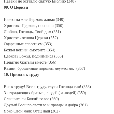
Навеки не оставлю святую Библию (348)
09. О Церкви
Известна мне Церковь живая (349)
Христова Церковь, поспеши (350)
Люблю, Господь, Твой дом (351)
Христос - основа Церкви (352)
Одаренные спасеньем (353)
Божьи воины, смотрите (354)
Церковь Божья, поднимайся (355)
Приятно братьям вместе (356)
Камни, брошенные порознь, неуместно,- (357)
10. Призыв к труду
Все к труду! Все к труду, слуги Господа сил! (358)
За страдающих братьев, людей (за людей) (359)
Слышите ли Божий голос (360)
Друзья! Взошло светило и правды и добра (361)
Ярко Свой маяк Отец наш (362)