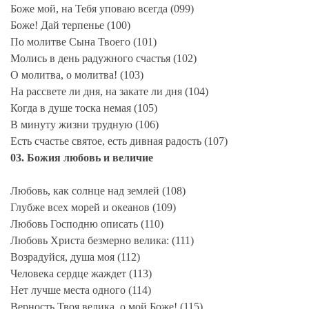
Боже мой, на Тебя уповаю всегда (099)
Боже! Дай терпенье (100)
По молитве Сына Твоего (101)
Молись в день радужного счастья (102)
О молитва, о молитва! (103)
На рассвете ли дня, на закате ли дня (104)
Когда в душе тоска немая (105)
В минуту жизни трудную (106)
Есть счастье святое, есть дивная радость (107)
03. Божия любовь и величие
Любовь, как солнце над землей (108)
Глубже всех морей и океанов (109)
Любовь Господню описать (110)
Любовь Христа безмерно велика: (111)
Возрадуйся, душа моя (112)
Человека сердце жаждет (113)
Нет лучше места одного (114)
Верность Твоя велика, о мой Боже! (115)