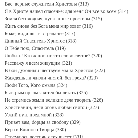
Вас, верные служители Христовы (313)
Я в Христе нашел спасенье; для меня Он все во всем (314)
Земля бесплодная, пустынные просторы (315)
Жить снова без Бога меня мир зовет (316)
Боже, видишь Ты страданье (317)
Дивный Спаситель Христос (318)
О Тебе пою, Спаситель (319)
Любить! Кто ж постиг это слово святое? (320)
Расскажу я всем живущим (321)
В бой духовный шествуем мы за Христом (322)
Жаждешь ли жизни чистой, без греха? (323)
Люби Того, Кого омыла (324)
Быстрым орлом я хотел бы летать (325)
Не стремись земли великие дела творить (326)
Христианин, неси огонь любви святой (327)
Узкий путь пред мной (328)
Привет вам, борцы за свободу (329)
Вера в Единого Творца (330)
Стремлюсь достичь я тех высот (331)