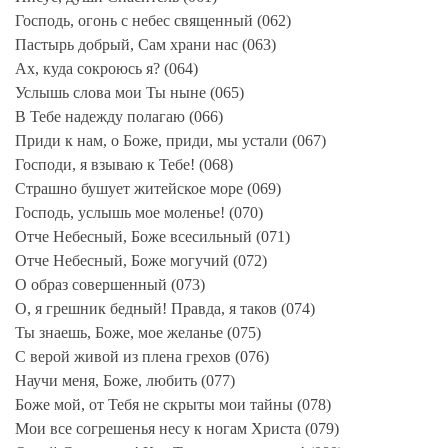
Господь, огонь с небес священный (062)
Пастырь добрый, Сам храни нас (063)
Ах, куда сокроюсь я? (064)
Услышь слова мои Ты ныне (065)
В Тебе надежду полагаю (066)
Приди к нам, о Боже, приди, мы устали (067)
Господи, я взываю к Тебе! (068)
Страшно бушует житейское море (069)
Господь, услышь мое моленье! (070)
Отче Небесный, Боже всесильный (071)
Отче Небесный, Боже могучий (072)
О образ совершенный (073)
О, я грешник бедный! Правда, я таков (074)
Ты знаешь, Боже, мое желанье (075)
С верой живой из плена грехов (076)
Научи меня, Боже, любить (077)
Боже мой, от Тебя не скрыты мои тайны (078)
Мои все согрешенья несу к ногам Христа (079)