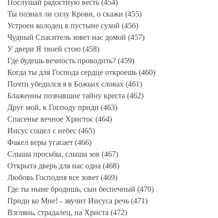
Послушай радостную весть (454)
Ты познал ли силу Крови, о скажи (455)
Устроен колодец в пустыне сухой (456)
Чудный Спаситель зовет нас домой (457)
У двери Я твоей стою (458)
Где будешь вечность проводить? (459)
Когда ты для Господа сердце откроешь (460)
Почти убедился я в Божьих словах (461)
Блаженны познавшие тайну креста (462)
Друг мой, к Господу приди (463)
Спасенье вечное Христос (464)
Иисус сошел с небес (465)
Факел веры угасает (466)
Слыша просьбы, слыша зов (467)
Открыта дверь для нас одна (468)
Любовь Господня все зовет (469)
Где ты ныне бродишь, сын беспечный (470)
Приди ко Мне! - звучит Иисуса речь (471)
Взглянь, страдалец, на Христа (472)