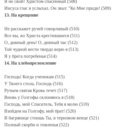
Я не свой! Христом спасенный (508)
Иисуса глас я услыхал. Он звал: "Ко Мне приди! (509)
13. На крещение
Не расскажет ручей говорливый (510)
Все вы, во Христа крестившиеся (511)
О, дивный день! О, дивный час (512)
Той чудной вести твердо верю я (513)
Я у брега погребенья (514)
14. На хлебопреломление
Господь! Когда ученикам (515)
У Твоего стола, Господь (516)
Ручьем святая Кровь течет (517)
Вновь у Голгофы склоняюсь я (518)
Господь, мой Спаситель, Тебя я молю (519)
Взойдем на Голгофу, мой брат! (520)
В багрянице стоишь Ты, в терновом венце (521)
Полный скорби и томленья (522)