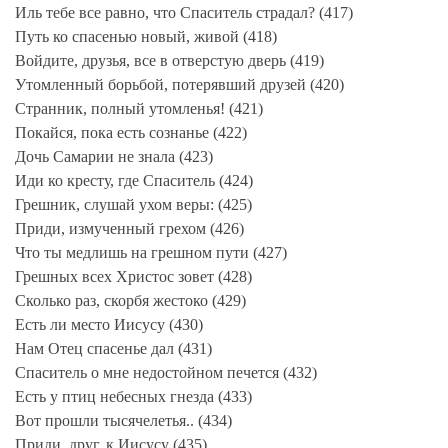
Иль тебе все равно, что Спаситель страдал? (417)
Путь ко спасенью новый, живой (418)
Войдите, друзья, все в отверстую дверь (419)
Утомленный борьбой, потерявший друзей (420)
Странник, полный утомленья! (421)
Покайся, пока есть сознанье (422)
Дочь Самарии не знала (423)
Иди ко кресту, где Спаситель (424)
Грешник, слушай ухом веры: (425)
Приди, измученный грехом (426)
Что ты медлишь на грешном пути (427)
Грешных всех Христос зовет (428)
Сколько раз, скорбя жестоко (429)
Есть ли место Иисусу (430)
Нам Отец спасенье дал (431)
Спаситель о мне недостойном печется (432)
Есть у птиц небесных гнезда (433)
Вот прошли тысячелетья.. (434)
Приди, друг, к Иисусу (435)