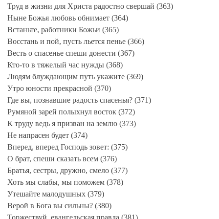
Труд в жизни для Христа радостно свершай (363)
Ныне Божья любовь обнимает (364)
Встаньте, работники Божьи (365)
Восстань и пой, пусть льется пенье (366)
Весть о спасенье спеши донести (367)
Кто-то в тяжелый час нужды (368)
Людям блуждающим путь укажите (369)
Утро юности прекрасной (370)
Где вы, познавшие радость спасенья? (371)
Румяной зарей полыхнул восток (372)
К труду ведь я призван на землю (373)
Не напрасен будет (374)
Вперед, вперед Господь зовет: (375)
О брат, спеши сказать всем (376)
Братья, сестры, дружно, смело (377)
Хоть мы слабы, мы поможем (378)
Утешайте малодушных (379)
Верой в Бога вы сильны? (380)
Торжествуй, евангельская правда (381)