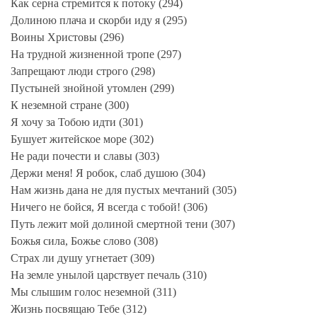
Как серна стремится к потоку (294)
Долиною плача и скорби иду я (295)
Воины Христовы (296)
На трудной жизненной тропе (297)
Запрещают люди строго (298)
Пустыней знойной утомлен (299)
К неземной стране (300)
Я хочу за Тобою идти (301)
Бушует житейское море (302)
Не ради почести и славы (303)
Держи меня! Я робок, слаб душою (304)
Нам жизнь дана не для пустых мечтаний (305)
Ничего не бойся, Я всегда с тобой! (306)
Путь лежит мой долиной смертной тени (307)
Божья сила, Божье слово (308)
Страх ли душу угнетает (309)
На земле унылой царствует печаль (310)
Мы слышим голос неземной (311)
Жизнь посвящаю Тебе (312)