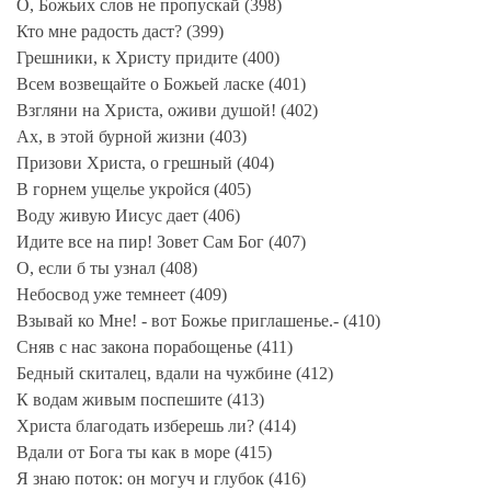
О, Божьих слов не пропускай (398)
Кто мне радость даст? (399)
Грешники, к Христу придите (400)
Всем возвещайте о Божьей ласке (401)
Взгляни на Христа, оживи душой! (402)
Ах, в этой бурной жизни (403)
Призови Христа, о грешный (404)
В горнем ущелье укройся (405)
Воду живую Иисус дает (406)
Идите все на пир! Зовет Сам Бог (407)
О, если б ты узнал (408)
Небосвод уже темнеет (409)
Взывай ко Мне! - вот Божье приглашенье.- (410)
Сняв с нас закона порабощенье (411)
Бедный скиталец, вдали на чужбине (412)
К водам живым поспешите (413)
Христа благодать изберешь ли? (414)
Вдали от Бога ты как в море (415)
Я знаю поток: он могуч и глубок (416)