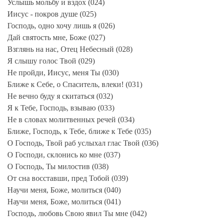
Услышь мольбу и вздох (024)
Иисус - покров душе (025)
Господь, одно хочу лишь я (026)
Дай святость мне, Боже (027)
Взглянь на нас, Отец Небесный (028)
Я слышу голос Твой (029)
Не пройди, Иисус, меня Ты (030)
Ближе к Себе, о Спаситель, влеки! (031)
Не вечно буду я скитаться (032)
Я к Тебе, Господь, взываю (033)
Не в словах молитвенных речей (034)
Ближе, Господь, к Тебе, ближе к Тебе (035)
О Господь, Твой раб услыхал глас Твой (036)
О Господи, склонись ко мне (037)
О Господь, Ты милостив (038)
От сна восставши, пред Тобой (039)
Научи меня, Боже, молиться (040)
Научи меня, Боже, молиться (041)
Господь, любовь Свою явил Ты мне (042)