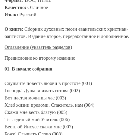
Формат:
DOC, HTML
Качество:
Отличное
Язык:
Русский
О книге:
Сборник духовных песен евангельских христиан-
баптистов. Издание второе, переработанное и дополненное.
Оглавление (указатель разделов)
Предисловие ко второму изданию
01. В начале собрания
Слушайте повесть любви в простоте (001)
Господь! Душа внимать готова (002)
Вот настал молитвы час (003)
Хлеб жизни преломи, Спаситель, нам (004)
Скажи мне весть благую (005)
Ты - единый мой Учитель (006)
Весть об Иисусе скажи мне (007)
Боже! Слышать Слово (008)