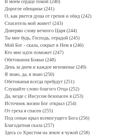
В моем сердце покой (240)
Дорогое обещанье (241)
О, как рвется душа от грехов и обид (242)
Спаситель мой живет! (243)
Доверяю слову вечного Царя (244)
Ты мне будь, Господь, отрадой (245)
Мой Бог - скала, сокрыт в Нем я (246)
Кто мне идти поможет (247)
Обетования Божьи (248)
День за днем и каждое мгновенье (249)
Я знаю, да, я знаю (250)
Обетованья всегда пребудут (251)
Слушайте слово благого Отца (252)
Да, везде с Иисусом безопасен я (253)
Источник жизни Бог открыл (254)
От греха я спасен (255)
Под сенью крыл всемогущего Бога (256)
Благодатная скала (257)
Здесь со Христом на земле я чужой (258)