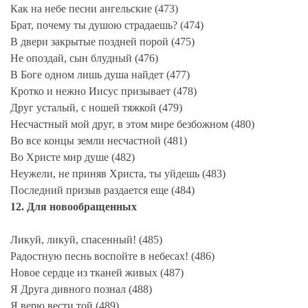
Как на небе песни ангельские (473)
Брат, почему ты душою страдаешь? (474)
В двери закрытые поздней порой (475)
Не опоздай, сын блудный (476)
В Боге одном лишь душа найдет (477)
Кротко и нежно Иисус призывает (478)
Друг усталый, с ношей тяжкой (479)
Несчастный мой друг, в этом мире безбожном (480)
Во все концы земли несчастной (481)
Во Христе мир душе (482)
Неужели, не приняв Христа, ты уйдешь (483)
Последний призыв раздается еще (484)
12. Для новообращенных
Ликуй, ликуй, спасенный! (485)
Радостную песнь воспойте в небесах! (486)
Новое сердце из тканей живых (487)
Я Друга дивного познал (488)
Я верю вести той (489)