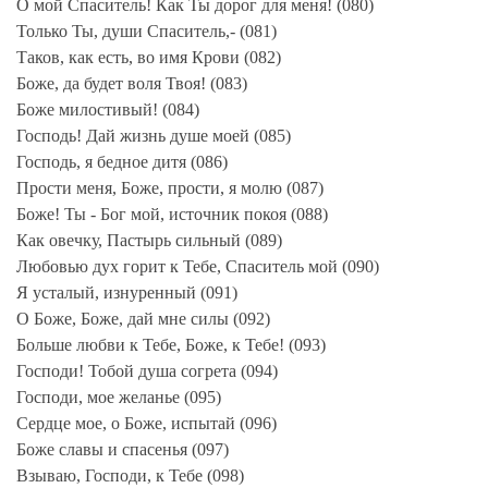
О мой Спаситель! Как Ты дорог для меня! (080)
Только Ты, души Спаситель,- (081)
Таков, как есть, во имя Крови (082)
Боже, да будет воля Твоя! (083)
Боже милостивый! (084)
Господь! Дай жизнь душе моей (085)
Господь, я бедное дитя (086)
Прости меня, Боже, прости, я молю (087)
Боже! Ты - Бог мой, источник покоя (088)
Как овечку, Пастырь сильный (089)
Любовью дух горит к Тебе, Спаситель мой (090)
Я усталый, изнуренный (091)
О Боже, Боже, дай мне силы (092)
Больше любви к Тебе, Боже, к Тебе! (093)
Господи! Тобой душа согрета (094)
Господи, мое желанье (095)
Сердце мое, о Боже, испытай (096)
Боже славы и спасенья (097)
Взываю, Господи, к Тебе (098)