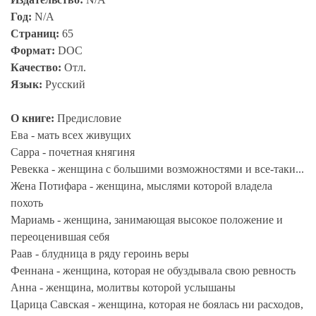
Год:
N/A
Страниц:
65
Формат:
DOC
Качество:
Отл.
Язык:
Русский
О книге:
Предисловие
Ева - мать всех живущих
Сарра - почетная княгиня
Ревекка - женщина с большими возможностями и все-таки...
Жена Потифара - женщина, мыслями которой владела
похоть
Мариамь - женщина, занимающая высокое положение и
переоценившая себя
Раав - блудница в ряду героинь веры
Феннана - женщина, которая не обуздывала свою ревность
Анна - женщина, молитвы которой услышаны
Царица Савская - женщина, которая не боялась ни расходов,