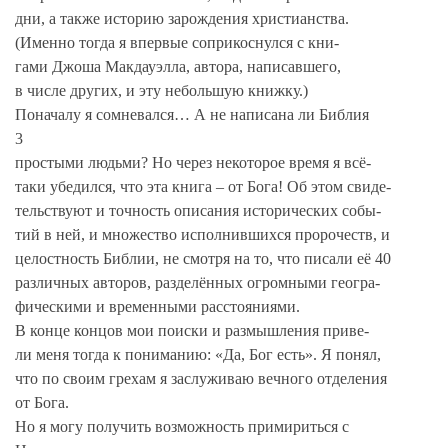
дни, а также историю зарождения христианства.
(Именно тогда я впервые соприкоснулся с кни-
гами Джоша Макдауэлла, автора, написавшего,
в числе других, и эту небольшую книжку.)
Поначалу я сомневался… А не написана ли Библия
3
простыми людьми? Но через некоторое время я всё-
таки убедился, что эта книга – от Бога! Об этом свиде-
тельствуют и точность описания исторических собы-
тий в ней, и множество исполнившихся пророчеств, и
целостность Библии, не смотря на то, что писали её 40
различных авторов, разделённых огромными геогра-
фическими и временными расстояниями.
В конце концов мои поиски и размышления приве-
ли меня тогда к пониманию: «Да, Бог есть». Я понял,
что по своим грехам я заслуживаю вечного отделения
от Бога.
Но я могу получить возможность примириться с