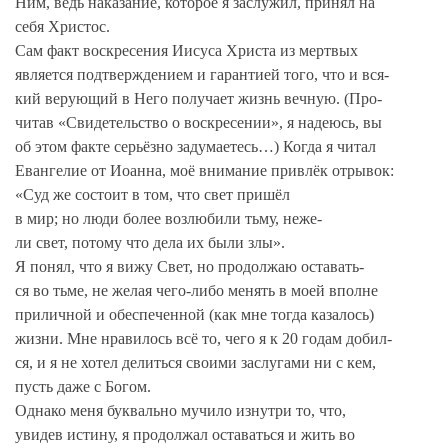
Ним, ведь наказание, которое я заслужил, принял на
себя Христос.
Сам факт воскресения Иисуса Христа из мертвых
является подтверждением и гарантией того, что и вся-
кий верующий в Него получает жизнь вечную. (Про-
читав «Свидетельство о воскресении», я надеюсь, вы
об этом факте серьёзно задумаетесь…) Когда я читал
Евангелие от Иоанна, моё внимание привлёк отрывок:
«Суд же состоит в том, что свет пришёл
в мир; но люди более возлюбили тьму, неже-
ли свет, потому что дела их были злы».
Я понял, что я вижу Свет, но продолжаю оставать-
ся во тьме, не желая чего-либо менять в моей вполне
приличной и обеспеченной (как мне тогда казалось)
жизни. Мне нравилось всё то, чего я к 20 годам добил-
ся, и я не хотел делиться своими заслугами ни с кем,
пусть даже с Богом.
Однако меня буквально мучило изнутри то, что,
увидев истину, я продолжал оставаться и жить во