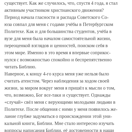
существует. Как же случилось, что, спустя 4 года, я стал
активным участником христианского движения?
Период начала гласности и распада Советского Со-
юза совпал для меня с годами учёбы в Петербургском
Политехе. Как и для большинства студентов, учёба в
вузе для меня была началом самостоятельной жизни,
переоценкой взглядов и ценностей, поиском себя в
этом мире. Именно в это время я впервые соприкос-
нулся с возможностью спокойно и беспрепятственно
читать Библию.
Наверное, к концу 4-го курса меня уже нельзя было
считать атеистом. Через наблюдения за ходом своей
жизни, за миром вокруг меня я пришёл к мысли о том,
что, возможно, Бог все-таки и существует. Однажды
«случай» свёл меня с верующими молодыми людьми в
Политехе. После общения с ними у меня появилось же-
лание глубже задуматься о происхождении этой уни-
кальной книги, Библии. Мне стало интересно изучать
вопросы написания Библии, её достоверности в наши