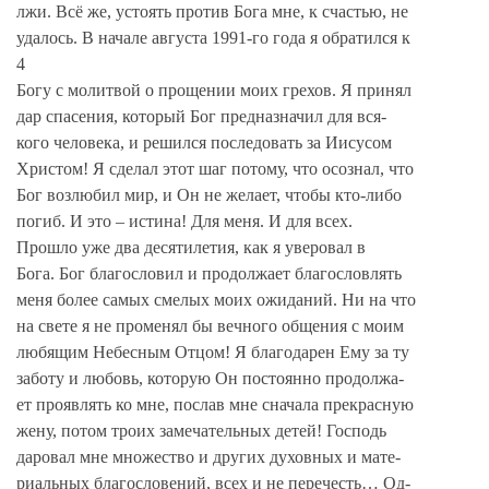
лжи. Всё же, устоять против Бога мне, к счастью, не
удалось. В начале августа 1991-го года я обратился к
4
Богу с молитвой о прощении моих грехов. Я принял
дар спасения, который Бог предназначил для вся-
кого человека, и решился последовать за Иисусом
Христом! Я сделал этот шаг потому, что осознал, что
Бог возлюбил мир, и Он не желает, чтобы кто-либо
погиб. И это – истина! Для меня. И для всех.
Прошло уже два десятилетия, как я уверовал в
Бога. Бог благословил и продолжает благословлять
меня более самых смелых моих ожиданий. Ни на что
на свете я не променял бы вечного общения с моим
любящим Небесным Отцом! Я благодарен Ему за ту
заботу и любовь, которую Он постоянно продолжа-
ет проявлять ко мне, послав мне сначала прекрасную
жену, потом троих замечательных детей! Господь
даровал мне множество и других духовных и мате-
риальных благословений, всех и не перечесть… Од-