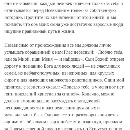
они не забывали: каждый человек отвечает только за себя и
отчитывается перед Всевышним только за собственную
историю. Прочтите их впечатления от этой книги, и вы
поймете, что оба моих сына уже достаточно взрослые люди,
ищущие правильный путь в жизни.
Независимо от происхождения все мы должны лично
услышать обращенный к нам Глас небесный: «Люблю тебя,
иди за Мной, ищи Меня — и найдешь». Сын Божий открыл
дорогу к познанию Бога для всех людей — из счастливых
семей, из неблагополучных, из неполных, для круглых
сирот и для имеющих множество родственников. Один мой
приятель с завистью сказал: «Повезло тебе, а у меня вот нет
пяти поколений христиан за спиной». Конечно, можно
долго и эмоционально рассуждать о загадочной
несправедливости в распределении духовных и
материальных благ. Однако все эти разговоры кончаются
одним: мы обращаем взор к небесам и, вздохнув, признаем
за Царем вселенной право властвовать по Его усмотрению,